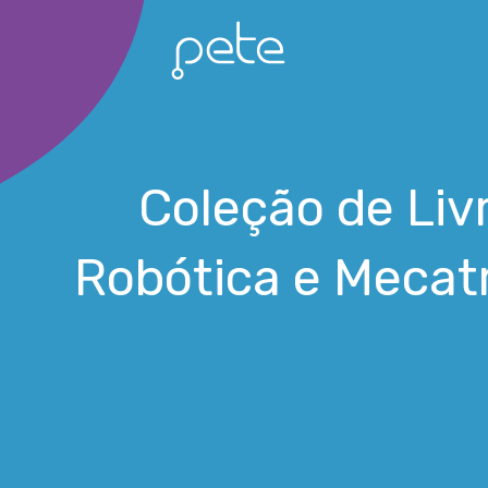
Ir
para
o
conteúdo
Coleção de Liv
Robótica e Mecat