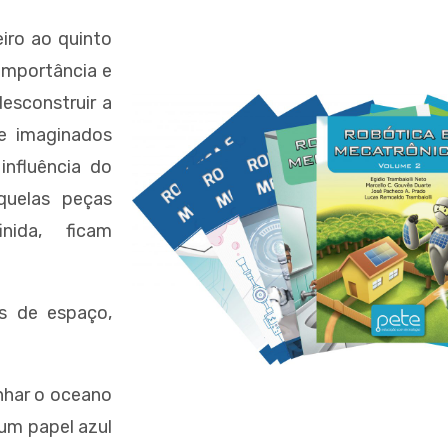
iro ao quinto
importância e
esconstruir a
e imaginados
influência do
uelas peças
nida, ficam
es de espaço,
enhar o oceano
 um papel azul